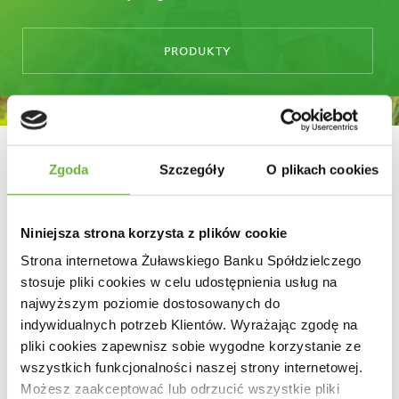
PRODUKTY
Dlaczego warto?
Zgoda
Szczegóły
O plikach cookies
Żuławski Bank Spółdzielczy od początku
Niniejsza strona korzysta z plików cookie
swojej działalności skupia się na wspieraniu
Strona internetowa Żuławskiego Banku Spółdzielczego
działalności rolniczej. Naszym atutem jest
stosuje pliki cookies w celu udostępnienia usług na
doświadczenie i przejrzyste zasady współpracy.
najwyższym poziomie dostosowanych do
Będąc blisko i wsłuchując się w potrzeby
indywidualnych potrzeb Klientów. Wyrażając zgodę na
pliki cookies zapewnisz sobie wygodne korzystanie ze
rolników, oferujemy zestaw nowoczesnych
wszystkich funkcjonalności naszej strony internetowej.
produktów i usług bankowych będących
Możesz zaakceptować lub odrzucić wszystkie pliki