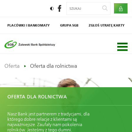
PLACÓWKI I BANKOMATY
GRUPA SGB
ZGŁOŚ UTRATĘ KARTY
Społecznik
Agro SGB
Oferta
Oferta dla rolnictwa
OFERTA DLA ROLNICTWA
Nasz Bank jest partnerem z tradycjami, dla
którego dobre relacje z klientami są
najważniejsze. Zaufały nam pokolenia
rolników. Jesteśmy z tego dumni.