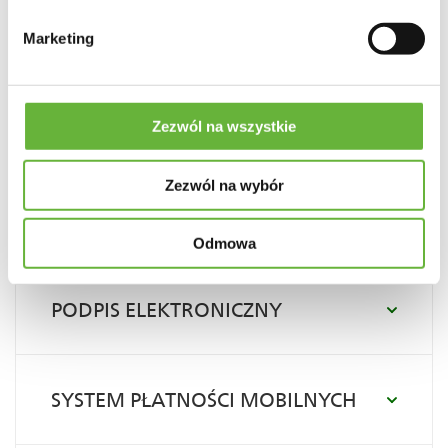
INSTRUMENTY PŁATNICZE
Marketing
Zezwól na wszystkie
TERMINALE PŁATNICZE
Zezwól na wybór
BANKOWOŚĆ ELEKTRONICZNA
Odmowa
PODPIS ELEKTRONICZNY
SYSTEM PŁATNOŚCI MOBILNYCH