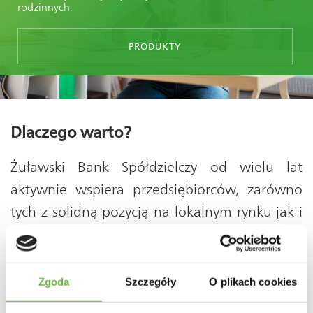
rodzinnych.
PRODUKTY
Dlaczego warto?
Żuławski Bank Spółdzielczy od wielu lat
aktywnie wspiera przedsiębiorców, zarówno
tych z solidną pozycją na lokalnym rynku jak i
przedsiębiorców dopiero rozpoczynających
swoją przygodę z biznesem. Aktywnie
uczestniczymy w realizacji innowacyjnych
Zgoda
Szczegóły
O plikach cookies
pomysłów i projektów. Konsekwentnie