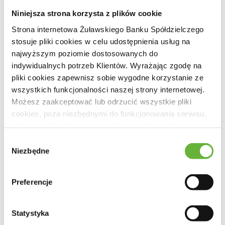
staramy się, aby oferta Banku dla biznesu
Niniejsza strona korzysta z plików cookie
zaspokajała przedsiębiorców i pomagała im w
Strona internetowa Żuławskiego Banku Spółdzielczego
realizacji kolejnych zamierzeń w celu rozwoju i
stosuje pliki cookies w celu udostępnienia usług na
najwyższym poziomie dostosowanych do
modernizacji przedsiębiorstwa.
indywidualnych potrzeb Klientów. Wyrażając zgodę na
pliki cookies zapewnisz sobie wygodne korzystanie ze
wszystkich funkcjonalności naszej strony internetowej.
Możesz zaakceptować lub odrzucić wszystkie pliki
PRODUKTY
cookies, poza niezbędnymi do funkcjonowania serwisu,
jak i zmienić ich ustawienia. Więcej informacji o
wykorzystywanych przez Bank plikach cookies i
Wybór
sposobie przetwarzania danych znajdziesz w
Polityce
Niezbędne
zgody
RACHUNKI
Cookies
i
Polityce Prywatności
.
Preferencje
KREDYTY I POŻYCZKI
Statystyka