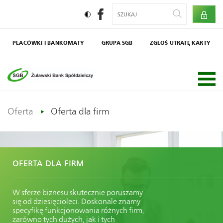
PLACÓWKI I BANKOMATY
GRUPA SGB
ZGŁOŚ UTRATĘ KARTY
Społecznik
Agro SGB
Oferta
Oferta dla firm
OFERTA DLA FIRM
W sferze biznesu skutecznie poruszamy
się od dziesięcioleci. Doskonale znamy
specyfikę funkcjonowania różnych firm,
zarówno tych dużych, jak i tych