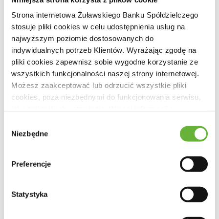
Strona internetowa Żuławskiego Banku Spółdzielczego
stosuje pliki cookies w celu udostępnienia usług na
najwyższym poziomie dostosowanych do
indywidualnych potrzeb Klientów. Wyrażając zgodę na
pliki cookies zapewnisz sobie wygodne korzystanie ze
Otwórz
Unikonto Junior
(13-18 r.ż.) dla
#MłodychWilków
,
wszystkich funkcjonalności naszej strony internetowej.
żeby same mogły zadbać o swoje finanse.
Możesz zaakceptować lub odrzucić wszystkie pliki
cookies, poza niezbędnymi do funkcjonowania serwisu,
jak i zmienić ich ustawienia. Więcej informacji o
wykorzystywanych przez Bank plikach cookies i
Wybór
Z nami zyskujesz:
sposobie przetwarzania danych znajdziesz w
Polityce
Niezbędne
zgody
Cookies
i
Polityce Prywatności
.
intuicyjną aplikację – bank pod ręką 24h/dobę,
Preferencje
młodzieżową kartę – funkcja zbliżeniowa, transakcje
Cash Back,
Statystyka
BLIK – umożliwia płatności za zakupy w sklepach
stacjonarnych i online, wypłaty gotówki