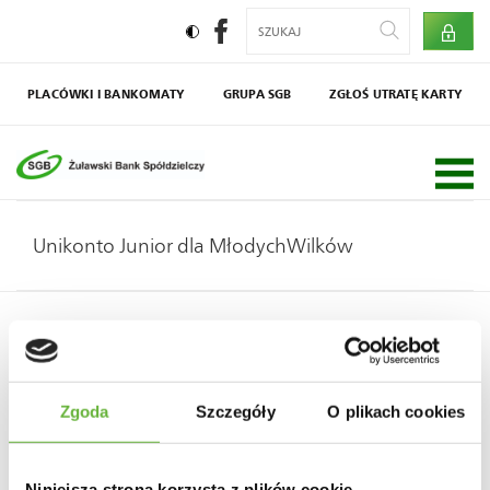
PLACÓWKI I BANKOMATY
GRUPA SGB
ZGŁOŚ UTRATĘ KARTY
Społecznik
Agro SGB
Unikonto Junior dla MłodychWilków
Zgoda
Szczegóły
O plikach cookies
Niniejsza strona korzysta z plików cookie