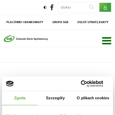
PLACÓWKI I BANKOMATY
GRUPA SGB
ZGŁOŚ UTRATĘ KARTY
Społecznik
Agro SGB
Zgoda
Szczegóły
O plikach cookies