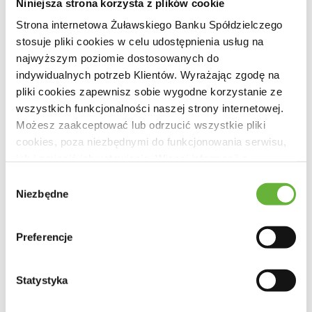
Niniejsza strona korzysta z plików cookie
Strona internetowa Żuławskiego Banku Spółdzielczego
stosuje pliki cookies w celu udostępnienia usług na
najwyższym poziomie dostosowanych do
Szanowni Państwo,
indywidualnych potrzeb Klientów. Wyrażając zgodę na
pliki cookies zapewnisz sobie wygodne korzystanie ze
informujmy, że z dniem 1 września 2021 roku
wszystkich funkcjonalności naszej strony internetowej.
Możesz zaakceptować lub odrzucić wszystkie pliki
nastąpiło połączenie dwóch lokalnych
cookies, poza niezbędnymi do funkcjonowania serwisu,
banków spółdzielczych, poprzez przejęcie
jak i zmienić ich ustawienia. Więcej informacji o
przez Żuławski Bank Spółdzielczy (Bank
wykorzystywanych przez Bank plikach cookies i
Wybór
sposobie przetwarzania danych znajdziesz w
Polityce
Niezbędne
zgody
Przejmujący) w całości Banku Spółdzielczego
Cookies
i
Polityce Prywatności
.
w Nowym Stawie (Bank Przejmowany), który
Preferencje
od tego dnia stanowić będzie Oddział
Naszego Banku.
Statystyka